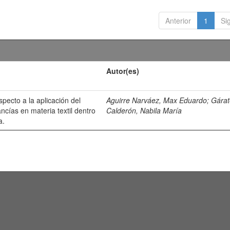
Anterior
1
Si
Autor(es)
especto a la aplicación del
Aguirre Narváez, Max Eduardo
;
Gárat
cías en materia textil dentro
Calderón, Nabila María
a.