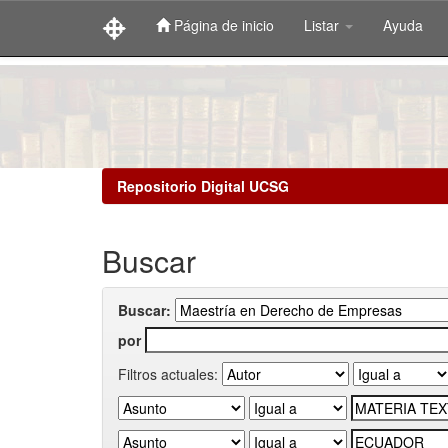
Página de inicio
Listar
Ayuda
Skip
navigation
Repositorio Digital UCSG
Buscar
Buscar:
por
Filtros actuales: