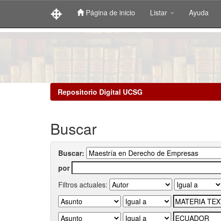
Página de inicio
Listar
Ayuda
Skip
navigation
Repositorio Digital UCSG
Buscar
Buscar:
por
Filtros actuales: