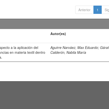
Anterior
1
Si
Autor(es)
especto a la aplicación del
Aguirre Narváez, Max Eduardo
;
Gárat
cías en materia textil dentro
Calderón, Nabila María
a.