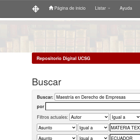
Página de inicio
Listar
Ayuda
Skip
navigation
Repositorio Digital UCSG
Buscar
Buscar:
por
Filtros actuales: