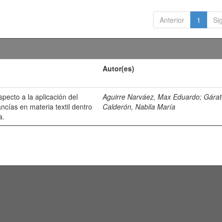
Anterior
1
Si
Autor(es)
especto a la aplicación del
Aguirre Narváez, Max Eduardo
;
Gárat
cías en materia textil dentro
Calderón, Nabila María
a.