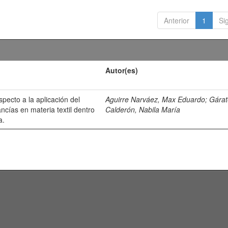
Anterior
1
Si
Autor(es)
especto a la aplicación del
Aguirre Narváez, Max Eduardo
;
Gárat
cías en materia textil dentro
Calderón, Nabila María
a.