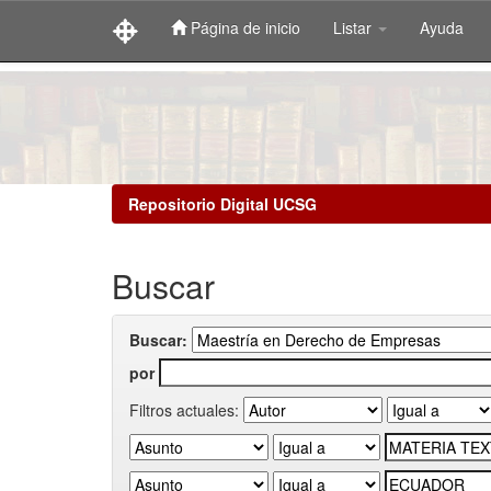
Página de inicio
Listar
Ayuda
Skip
navigation
Repositorio Digital UCSG
Buscar
Buscar:
por
Filtros actuales: