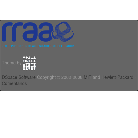
Theme by
DSpace Software
Copyright © 2002-2008
MIT
and
Hewlett-Packard
-
Comentarios