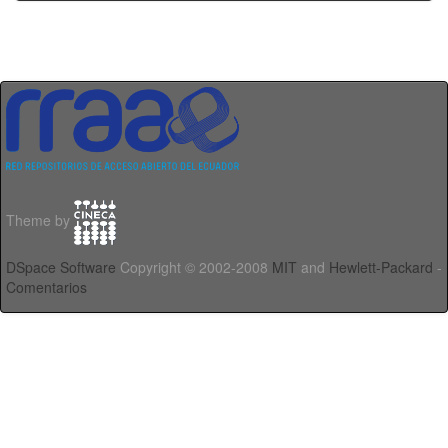
Theme by
DSpace Software
Copyright © 2002-2008
MIT
and
Hewlett-Packard
-
Comentarios