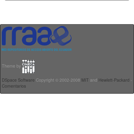
Theme by
DSpace Software
Copyright © 2002-2008
MIT
and
Hewlett-Packard
-
Comentarios