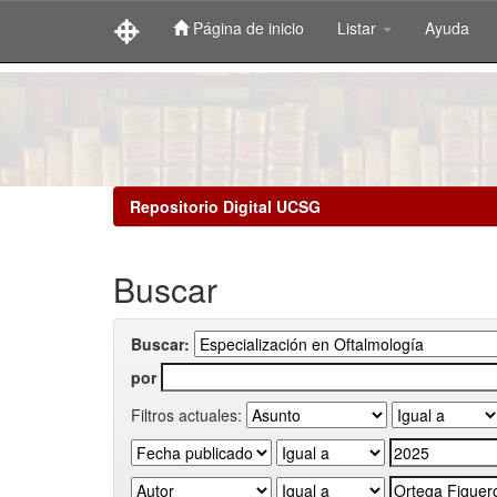
Página de inicio
Listar
Ayuda
Skip
navigation
Repositorio Digital UCSG
Buscar
Buscar:
por
Filtros actuales: