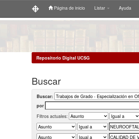
Página de inicio
Listar
Ayuda
Skip
navigation
Repositorio Digital UCSG
Buscar
Buscar:
por
Filtros actuales: