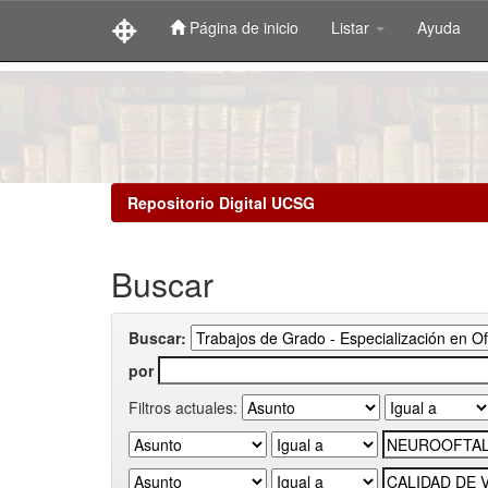
Página de inicio
Listar
Ayuda
Skip
navigation
Repositorio Digital UCSG
Buscar
Buscar:
por
Filtros actuales: