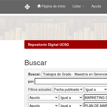
Página de inicio
Listar
Ayuda
Skip
navigation
Repositorio Digital UCSG
Buscar
Buscar:
por
Filtros actuales: