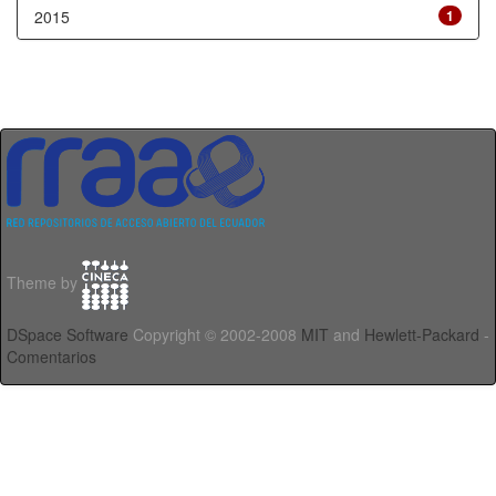
2015
1
Theme by
DSpace Software
Copyright © 2002-2008
MIT
and
Hewlett-Packard
-
Comentarios