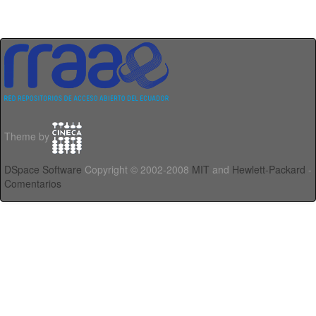
Theme by
DSpace Software
Copyright © 2002-2008
MIT
and
Hewlett-Packard
-
Comentarios