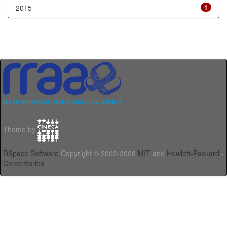
2015
1
Theme by
DSpace Software
Copyright © 2002-2008
MIT
and
Hewlett-Packard
-
Comentarios