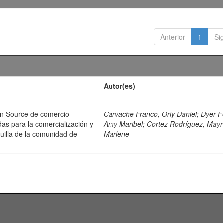
Anterior
1
Si
Autor(es)
n Source de comercio
Carvache Franco, Orly Daniel
;
Dyer F
das para la comercialización y
Amy Maribel
;
Cortez Rodríguez, May
uilla de la comunidad de
Marlene