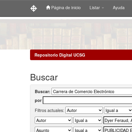
Página de inicio
Listar
Ayuda
Skip
navigation
Repositorio Digital UCSG
Buscar
Buscar:
por
Filtros actuales: