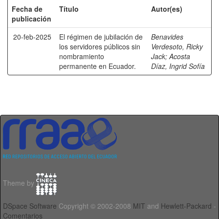
Fecha de
Título
Autor(es)
publicación
20-feb-2025
El régimen de jubilación de
Benavides
los servidores públicos sin
Verdesoto, Ricky
nombramiento
Jack
;
Acosta
permanente en Ecuador.
Díaz, Ingrid Sofía
Theme by
DSpace Software
Copyright © 2002-2008
MIT
and
Hewlett-Packard
-
Comentarios