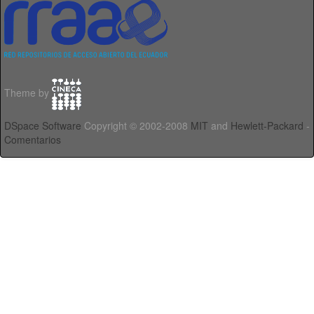
Theme by
DSpace Software
Copyright © 2002-2008
MIT
and
Hewlett-Packard
-
Comentarios