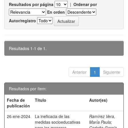
Resultados por página
|
Ordenar por
En orden
Autor/registro
Resultados 1-1 de 1.
Anterior
1
Siguiente
Resultados por ítem:
Fecha de
Título
Autor(es)
publicación
26-ene-2024
La ineficacia de las
Ramírez Vera,
medidas socioeducativas
María Paula
;
para los menores
Cedeño García,