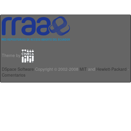
Theme by
DSpace Software
Copyright © 2002-2008
MIT
and
Hewlett-Packard
-
Comentarios