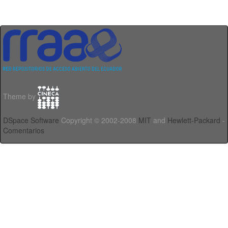
Theme by
DSpace Software
Copyright © 2002-2008
MIT
and
Hewlett-Packard
-
Comentarios