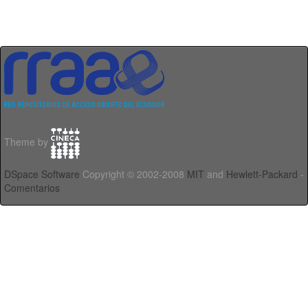
Theme by
DSpace Software
Copyright © 2002-2008
MIT
and
Hewlett-Packard
-
Comentarios