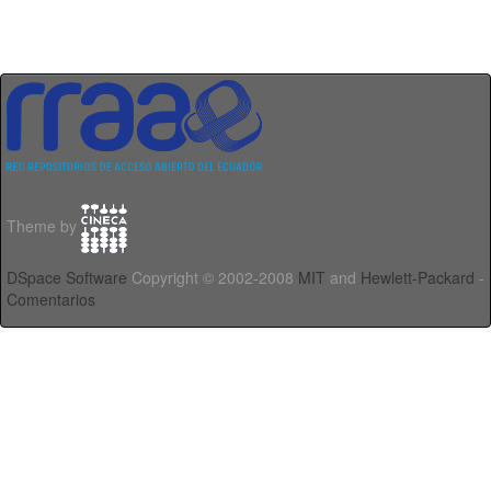
Theme by
DSpace Software
Copyright © 2002-2008
MIT
and
Hewlett-Packard
-
Comentarios