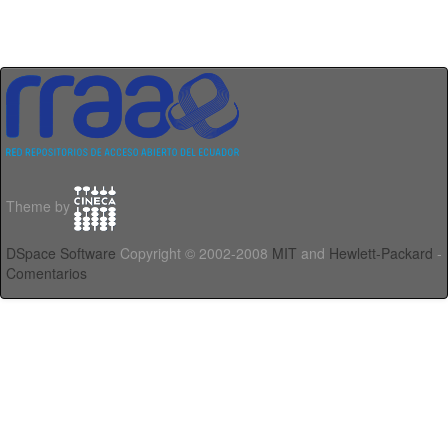
Theme by
DSpace Software
Copyright © 2002-2008
MIT
and
Hewlett-Packard
-
Comentarios