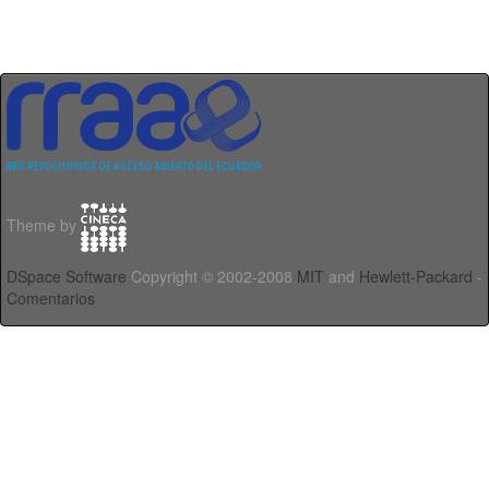
Theme by
DSpace Software
Copyright © 2002-2008
MIT
and
Hewlett-Packard
-
Comentarios