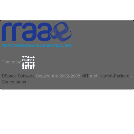
Theme by
DSpace Software
Copyright © 2002-2008
MIT
and
Hewlett-Packard
-
Comentarios