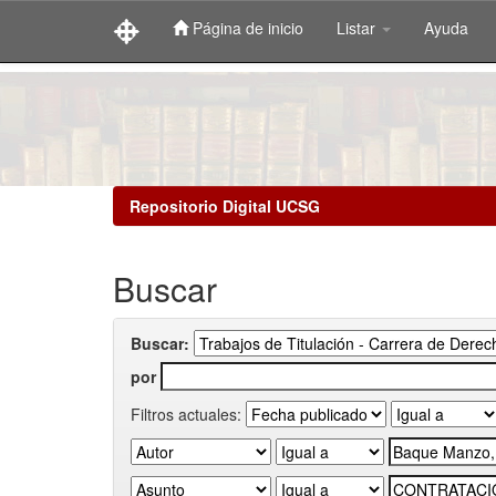
Página de inicio
Listar
Ayuda
Skip
navigation
Repositorio Digital UCSG
Buscar
Buscar:
por
Filtros actuales: