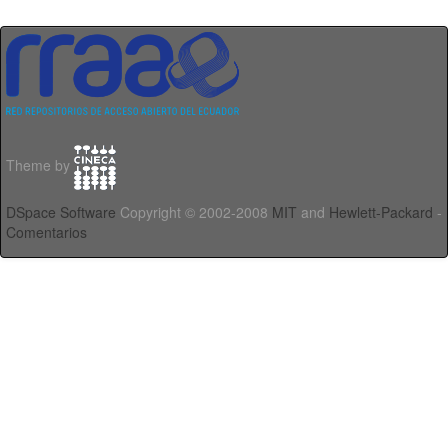
Theme by
DSpace Software
Copyright © 2002-2008
MIT
and
Hewlett-Packard
-
Comentarios