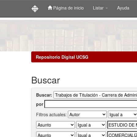
Página de inicio
Listar
Ayuda
Skip
navigation
Repositorio Digital UCSG
Buscar
Buscar:
por
Filtros actuales: