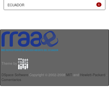
ECUADOR
1
Theme by
DSpace Software
Copyright © 2002-2008
MIT
and
Hewlett-Packard
-
Comentarios