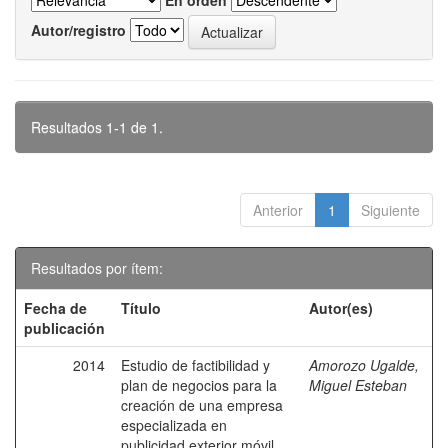
En orden
Autor/registro
Resultados 1-1 de 1.
Anterior
1
Siguiente
Resultados por ítem:
Fecha de
Título
Autor(es)
publicación
2014
Estudio de factibilidad y
Amorozo Ugalde,
plan de negocios para la
Miguel Esteban
creación de una empresa
especializada en
publicidad exterior móvil