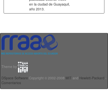
en la ciudad de Guayaquil,
año 2013.
Theme by
DSpace Software
Copyright © 2002-2008
MIT
and
Hewlett-Packard
-
Comentarios