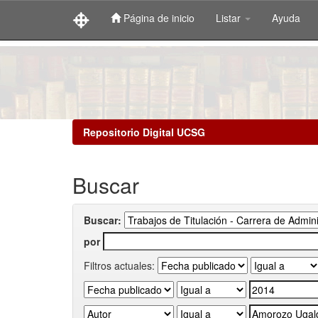
Página de inicio
Listar
Ayuda
Skip
navigation
Repositorio Digital UCSG
Buscar
Buscar:
por
Filtros actuales: