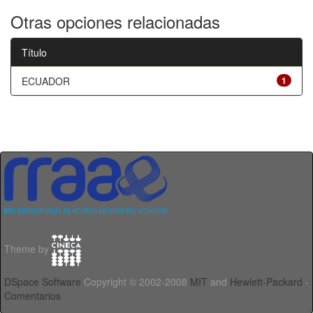
Otras opciones relacionadas
Título
ECUADOR
1
Theme by
DSpace Software
Copyright © 2002-2008
MIT
and
Hewlett-Packard
-
Comentarios