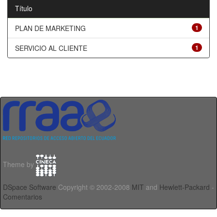
Título
PLAN DE MARKETING
1
SERVICIO AL CLIENTE
1
Theme by
DSpace Software
Copyright © 2002-2008
MIT
and
Hewlett-Packard
-
Comentarios