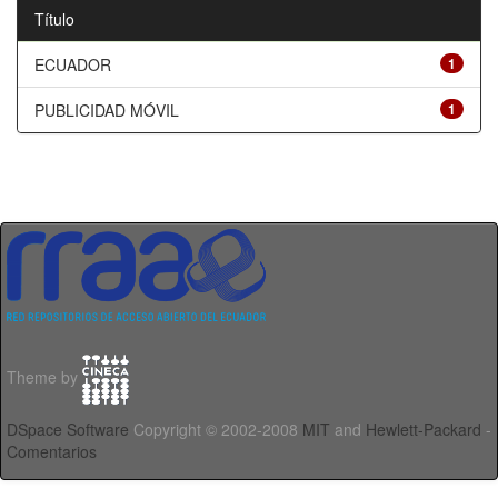
Título
ECUADOR
1
PUBLICIDAD MÓVIL
1
Theme by
DSpace Software
Copyright © 2002-2008
MIT
and
Hewlett-Packard
-
Comentarios