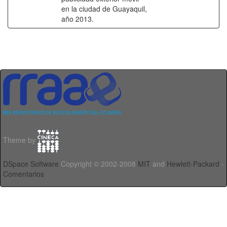
en la ciudad de Guayaquil,
año 2013.
Theme by
DSpace Software
Copyright © 2002-2008
MIT
and
Hewlett-Packard
-
Comentarios