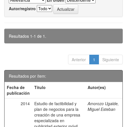
En orden
Autor/registro
Resultados 1-1 de 1.
Anterior
1
Siguiente
Resultados por ítem:
Fecha de
Título
Autor(es)
publicación
2014
Estudio de factibilidad y
Amorozo Ugalde,
plan de negocios para la
Miguel Esteban
creación de una empresa
especializada en
publicidad exterior móvil