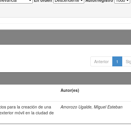
En orden
Autor/registro
Anterior
1
Si
Autor(es)
cios para la creación de una
Amorozo Ugalde, Miguel Esteban
xterior móvil en la ciudad de