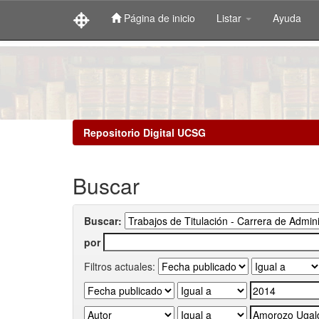
Página de inicio
Listar
Ayuda
Skip
navigation
Repositorio Digital UCSG
Buscar
Buscar:
por
Filtros actuales: