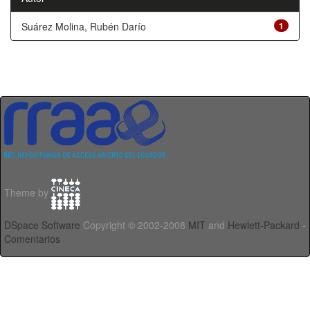
Suárez Molina, Rubén Darío
1
Theme by
DSpace Software
Copyright © 2002-2008
MIT
and
Hewlett-Packard
-
Comentarios