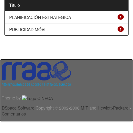
Título
PLANIFICACIÓN ESTRATÉGICA
1
PUBLICIDAD MÓVIL
1
Theme by
DSpace Software
Copyright © 2002-2008
MIT
and
Hewlett-Packard
-
Comentarios