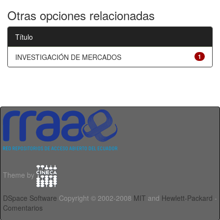
Otras opciones relacionadas
Título
INVESTIGACIÓN DE MERCADOS
1
Theme by
DSpace Software
Copyright © 2002-2008
MIT
and
Hewlett-Packard
-
Comentarios