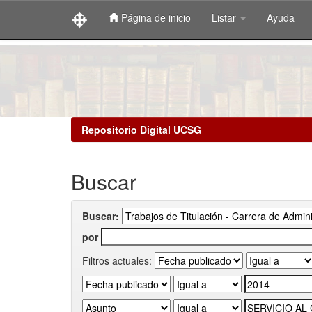
Página de inicio
Listar
Ayuda
Skip
navigation
Repositorio Digital UCSG
Buscar
Buscar:
por
Filtros actuales: