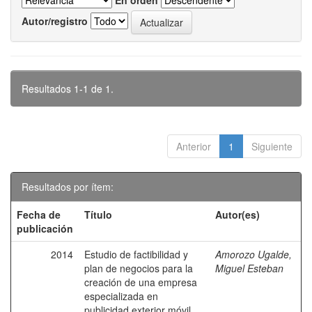
En orden
Autor/registro
Resultados 1-1 de 1.
Anterior
1
Siguiente
Resultados por ítem:
Fecha de
Título
Autor(es)
publicación
2014
Estudio de factibilidad y
Amorozo Ugalde,
plan de negocios para la
Miguel Esteban
creación de una empresa
especializada en
publicidad exterior móvil