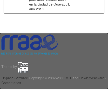
en la ciudad de Guayaquil,
año 2013.
Theme by
DSpace Software
Copyright © 2002-2008
MIT
and
Hewlett-Packard
-
Comentarios