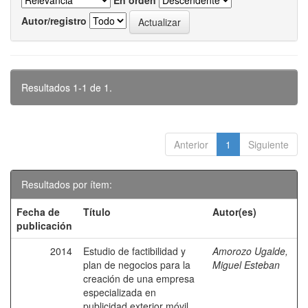
En orden
Autor/registro
Resultados 1-1 de 1.
Anterior
1
Siguiente
Resultados por ítem:
Fecha de
Título
Autor(es)
publicación
2014
Estudio de factibilidad y
Amorozo Ugalde,
plan de negocios para la
Miguel Esteban
creación de una empresa
especializada en
publicidad exterior móvil