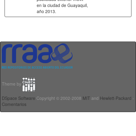
en la ciudad de Guayaquil,
año 2013.
Theme by
DSpace Software
Copyright © 2002-2008
MIT
and
Hewlett-Packard
-
Comentarios