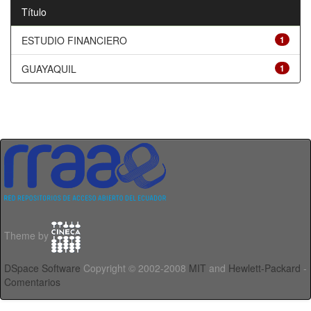
Título
ESTUDIO FINANCIERO
1
GUAYAQUIL
1
Theme by
DSpace Software
Copyright © 2002-2008
MIT
and
Hewlett-Packard
-
Comentarios