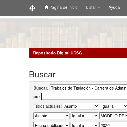
Página de inicio
Listar
Ayuda
Skip
navigation
Repositorio Digital UCSG
Buscar
Buscar:
por
Filtros actuales: