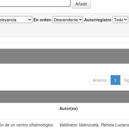
En orden
Autor/registro
Anterior
1
Si
Autor(es)
ión de un centro oftalmológico
Valdiviezo Valenzuela, Patricia Lucian