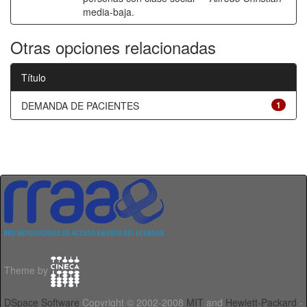
media-baja.
Otras opciones relacionadas
Título
DEMANDA DE PACIENTES
1
Theme by
DSpace Software
Copyright © 2002-2008
MIT
and
Hewlett-Packard
-