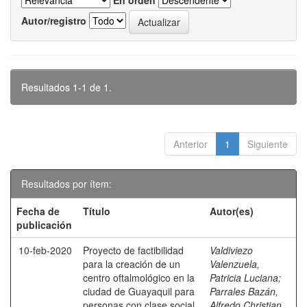
En orden
Autor/registro
Resultados 1-1 de 1.
Anterior
1
Siguiente
Resultados por ítem:
Fecha de
Título
Autor(es)
publicación
10-feb-2020
Proyecto de factibilidad
Valdiviezo
para la creación de un
Valenzuela,
centro oftalmológico en la
Patricia Luciana
;
ciudad de Guayaquil para
Parrales Bazán,
personas con clase social
Alfredo Christian