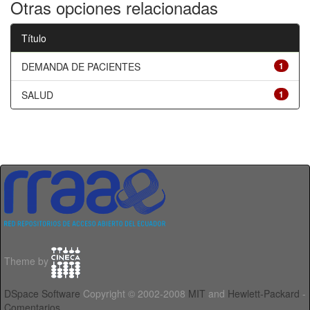
Otras opciones relacionadas
Título
DEMANDA DE PACIENTES
1
SALUD
1
Theme by
DSpace Software
Copyright © 2002-2008
MIT
and
Hewlett-Packard
-
Comentarios