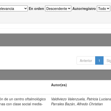
En orden
Autor/registro
Anterior
1
Si
Autor(es)
ión de un centro oftalmológico
Valdiviezo Valenzuela, Patricia Lucian
nas con clase social media-
Parrales Bazán, Alfredo Christian