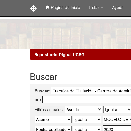
Página de inicio
Listar
Ayuda
Skip
navigation
Repositorio Digital UCSG
Buscar
Buscar:
por
Filtros actuales: