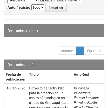
En orden
Autor/registro
Resultados 1-1 de 1.
Anterior
1
Siguiente
Resultados por ítem:
Fecha de
Título
Autor(es)
publicación
10-feb-2020
Proyecto de factibilidad
Valdiviezo
para la creación de un
Valenzuela,
centro oftalmológico en la
Patricia Luciana
;
ciudad de Guayaquil para
Parrales Bazán,
personas con clase social
Alfredo Christian