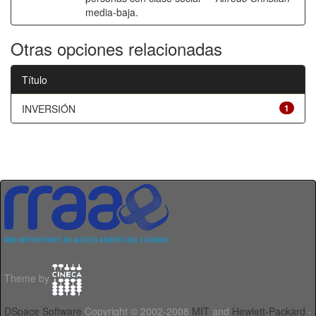
media-baja.
Otras opciones relacionadas
Título
INVERSIÓN
1
Theme by
DSpace Software
Copyright © 2002-2008
MIT
and
Hewlett-Packard
-