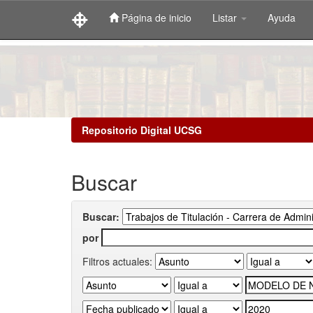
Página de inicio
Listar
Ayuda
Skip
navigation
Repositorio Digital UCSG
Buscar
Buscar:
por
Filtros actuales: