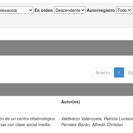
En orden
Autor/registro
Anterior
1
Si
Autor(es)
ión de un centro oftalmológico
Valdiviezo Valenzuela, Patricia Lucian
nas con clase social media-
Parrales Bazán, Alfredo Christian