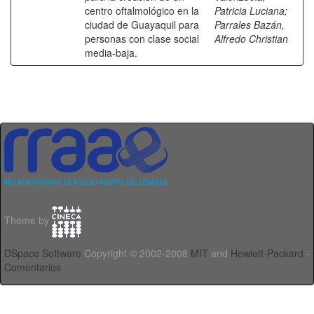
centro oftalmológico en la
Patricia Luciana
;
ciudad de Guayaquil para
Parrales Bazán,
personas con clase social
Alfredo Christian
media-baja.
Theme by
DSpace Software
Copyright © 2002-2008
MIT
and
Hewlett-Packard
-
Comentarios