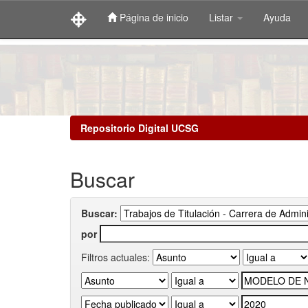
Página de inicio
Listar
Ayuda
Skip
navigation
Repositorio Digital UCSG
Buscar
Buscar:
por
Filtros actuales: